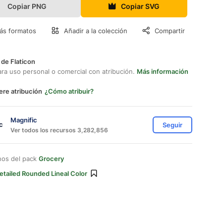
Copiar PNG
Copiar SVG
ás formatos
Añadir a la colección
Compartir
 de Flaticon
ara uso personal o comercial con atribución.
Más información
ere atribución
¿Cómo atribuir?
Magnific
Seguir
Ver todos los recursos 3,282,856
nos del pack
Grocery
etailed Rounded Lineal Color