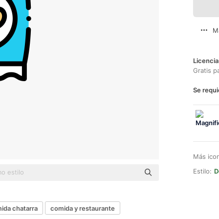
M
Licencia
Gratis p
Se requi
Más ico
Estilo:
D
ida chatarra
comida y restaurante