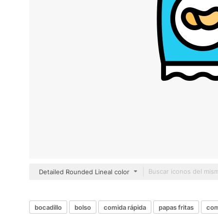
Detailed Rounded Lineal color
bocadillo
bolso
comida rápida
papas fritas
com