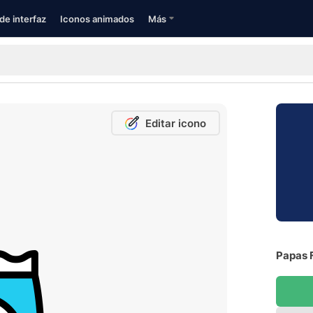
de interfaz
Iconos animados
Más
Editar icono
Papas F