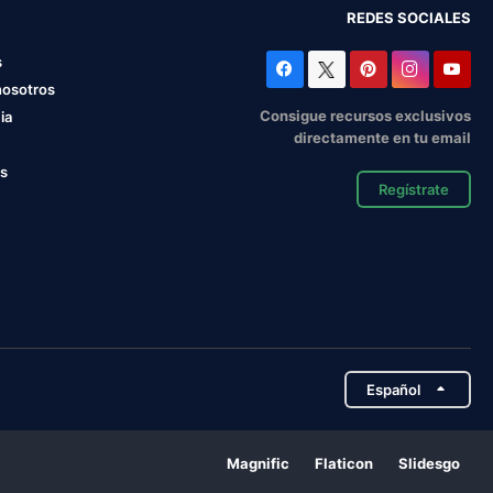
REDES SOCIALES
s
nosotros
Consigue recursos exclusivos
ia
directamente en tu email
os
Regístrate
Español
Magnific
Flaticon
Slidesgo