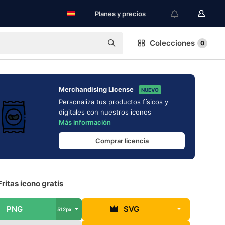
Planes y precios
Colecciones
0
Merchandising License
NUEVO
Personaliza tus productos físicos y
digitales con nuestros iconos
Más información
Comprar licencia
ritas icono gratis
PNG
SVG
512px