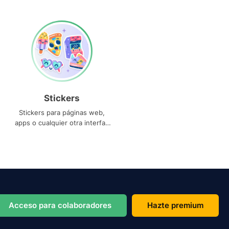
Stickers
Stickers para páginas web,
apps o cualquier otra interfaz
que necesites
Acceso para colaboradores
Hazte premium