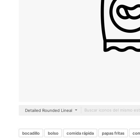
Detailed Rounded Lineal
bocadillo
bolso
comida rápida
papas fritas
com