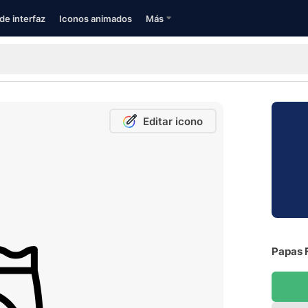
de interfaz
Iconos animados
Más
Editar icono
Papas F