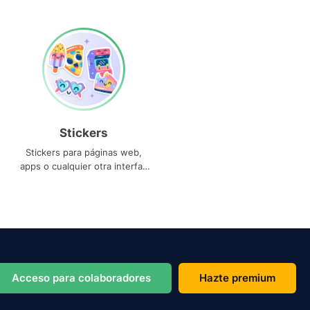
Stickers
Stickers para páginas web,
apps o cualquier otra interfaz
que necesites
Acceso para colaboradores
Hazte premium