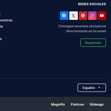
REDES SOCIALES
s
nosotros
Consigue recursos exclusivos
ia
directamente en tu email
os
Regístrate
Español
Magnific
Flaticon
Slidesgo