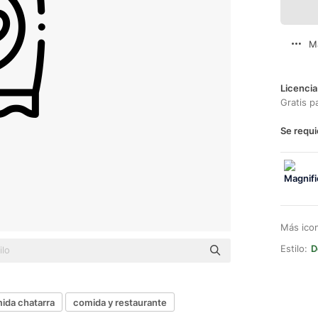
M
Licencia
Gratis p
Se requi
Más ico
Estilo:
D
ida chatarra
comida y restaurante