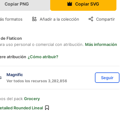
Copiar PNG
Copiar SVG
ás formatos
Añadir a la colección
Compartir
 de Flaticon
ara uso personal o comercial con atribución.
Más información
ere atribución
¿Cómo atribuir?
Magnific
Seguir
Ver todos los recursos 3,282,856
nos del pack
Grocery
etailed Rounded Lineal