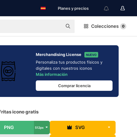
Planes y precios
Colecciones
0
Merchandising License
NUEVO
Personaliza tus productos físicos y
digitales con nuestros iconos
Más información
Comprar licencia
ritas icono gratis
PNG
SVG
512px