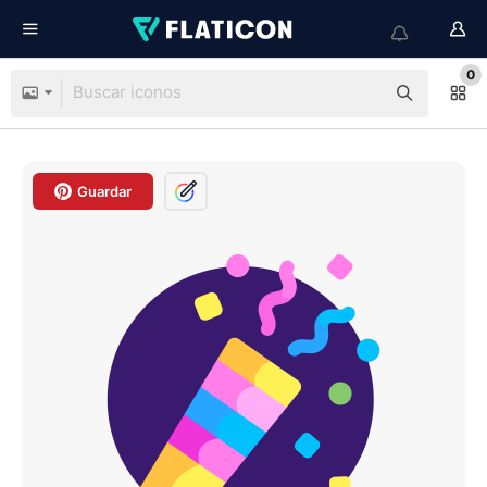
0
Guardar