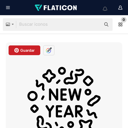
0
Guardar