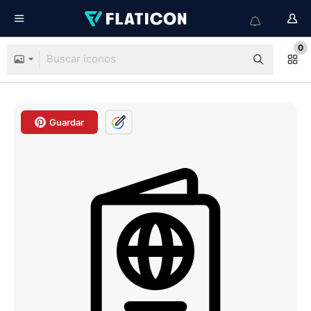
0
Guardar