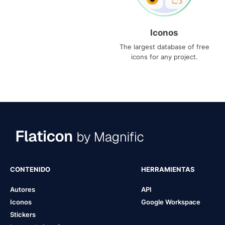
Iconos
The largest database of free
icons for any project.
CONTENIDO
HERRAMIENTAS
Autores
API
Iconos
Google Workspace
Stickers