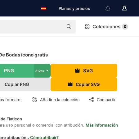
Planes y precios
Colecciones
0
De Bodas icono gratis
PNG
SVG
512px
Copiar PNG
Copiar SVG
ás formatos
Añadir a la colección
Compartir
 de Flaticon
ara uso personal o comercial con atribución.
Más información
ere atribución
¿Cómo atribuir?