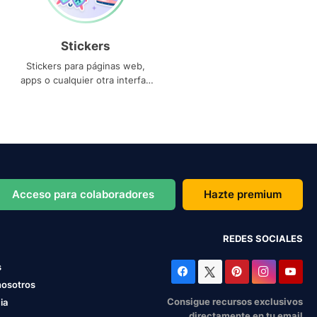
Stickers
Stickers para páginas web,
apps o cualquier otra interfaz
que necesites
Acceso para colaboradores
Hazte premium
REDES SOCIALES
s
nosotros
Consigue recursos exclusivos
ia
directamente en tu email