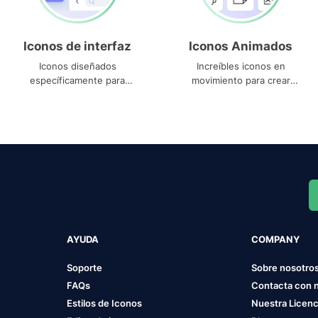
Iconos de interfaz
Iconos Animados
Iconos diseñados
Increíbles iconos en
específicamente para
movimiento para crear
interfaces
proyectos dinámicos
AYUDA
COMPANY
Soporte
Sobre nosotro
FAQs
Contacta con 
Estilos de Iconos
Nuestra Licenc