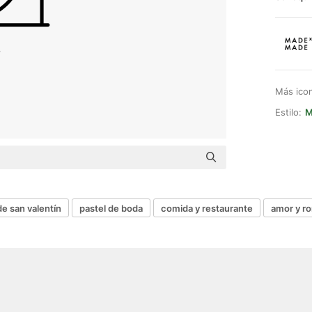
Más ico
Estilo:
M
de san valentín
pastel de boda
comida y restaurante
amor y r