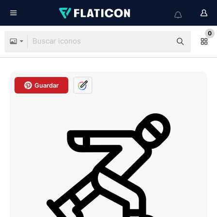
0
Guardar