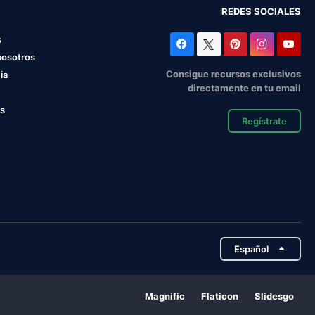
REDES SOCIALES
s
nosotros
Consigue recursos exclusivos
ia
directamente en tu email
os
Regístrate
Español
Magnific
Flaticon
Slidesgo