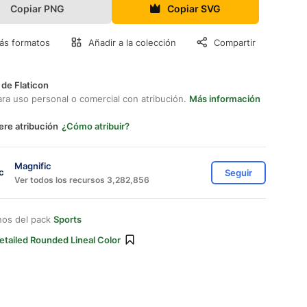
Copiar PNG
Copiar SVG
ás formatos
Añadir a la colección
Compartir
 de Flaticon
ara uso personal o comercial con atribución.
Más información
ere atribución
¿Cómo atribuir?
Magnific
Seguir
Ver todos los recursos 3,282,856
nos del pack
Sports
etailed Rounded Lineal Color