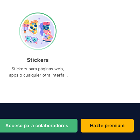
Stickers
Stickers para páginas web,
apps o cualquier otra interfaz
que necesites
Acceso para colaboradores
Hazte premium