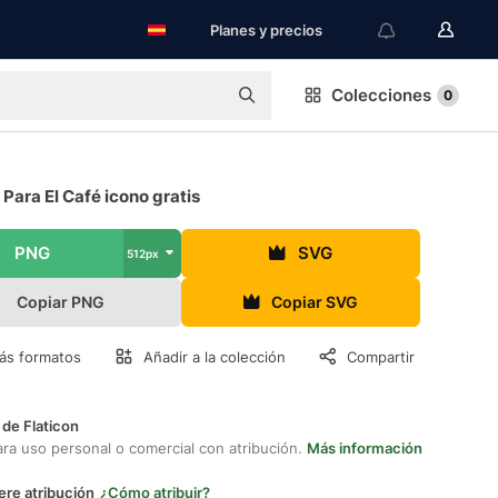
Planes y precios
Colecciones
0
Para El Café icono gratis
PNG
SVG
512px
Copiar PNG
Copiar SVG
ás formatos
Añadir a la colección
Compartir
 de Flaticon
ara uso personal o comercial con atribución.
Más información
ere atribución
¿Cómo atribuir?