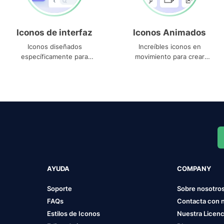
Iconos de interfaz
Iconos Animados
Iconos diseñados
Increíbles iconos en
específicamente para
movimiento para crear
interfaces
proyectos dinámicos
AYUDA
COMPANY
Soporte
Sobre nosotro
FAQs
Contacta con 
Estilos de Iconos
Nuestra Licenc