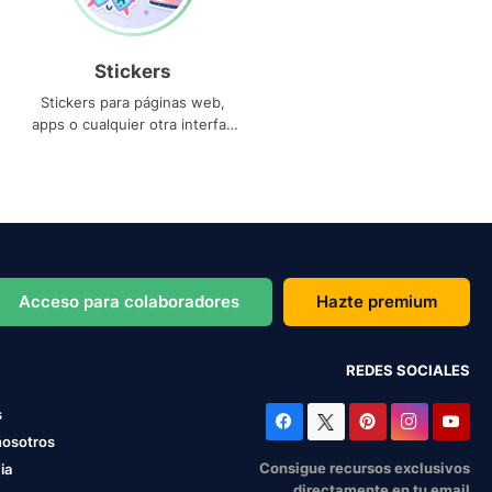
Stickers
Stickers para páginas web,
apps o cualquier otra interfaz
que necesites
Acceso para colaboradores
Hazte premium
REDES SOCIALES
s
nosotros
Consigue recursos exclusivos
ia
directamente en tu email