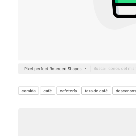
Pixel perfect Rounded Shapes
comida
café
cafetería
taza de café
descansos 