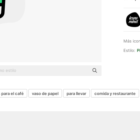
Más ico
Estilo:
P
para el café
vaso de papel
para llevar
comida y restaurante