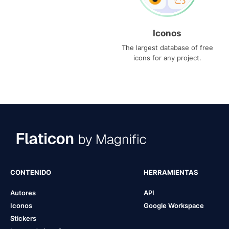
Iconos
The largest database of free
icons for any project.
CONTENIDO
HERRAMIENTAS
Autores
API
Iconos
Google Workspace
Stickers