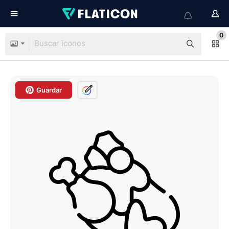
0
Guardar