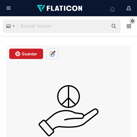
0
Guardar