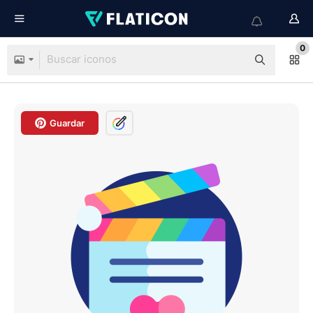
0
Guardar