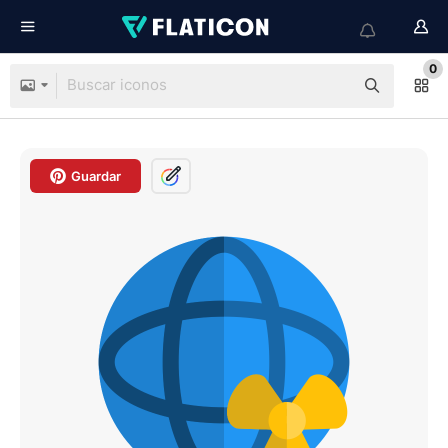
0
Guardar