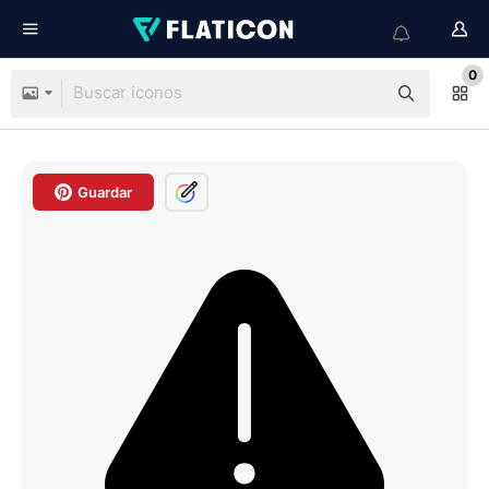
0
Guardar