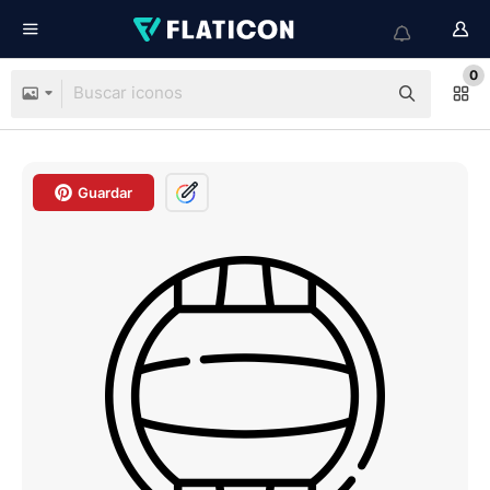
0
Guardar