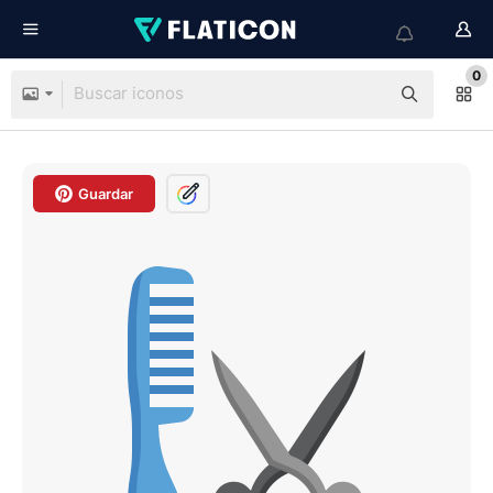
0
Guardar