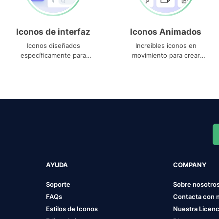
Iconos de interfaz
Iconos Animados
Iconos diseñados
Increíbles iconos en
específicamente para
movimiento para crear
interfaces
proyectos dinámicos
AYUDA
COMPANY
Soporte
Sobre nosotro
FAQs
Contacta con 
Estilos de Iconos
Nuestra Licenc