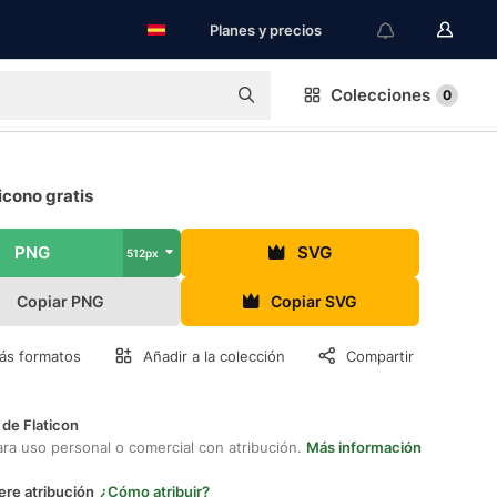
Planes y precios
Colecciones
0
icono gratis
PNG
SVG
512px
Copiar PNG
Copiar SVG
ás formatos
Añadir a la colección
Compartir
 de Flaticon
ara uso personal o comercial con atribución.
Más información
ere atribución
¿Cómo atribuir?