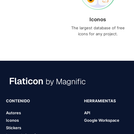
Iconos
The largest database of free
icons for any project.
CONTENIDO
HERRAMIENTAS
Autores
API
Iconos
Google Workspace
Stickers