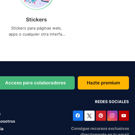
Stickers
Stickers para páginas web,
apps o cualquier otra interfaz
que necesites
Acceso para colaboradores
Hazte premium
REDES SOCIALES
s
nosotros
Consigue recursos exclusivos
ia
directamente en tu email