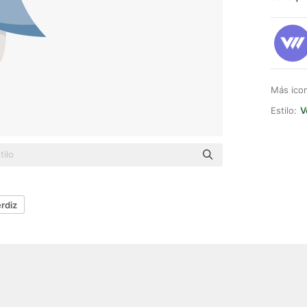
Más ico
Estilo:
V
rdiz