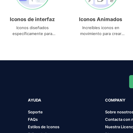
Iconos de interfaz
Iconos Animados
Iconos diseñados
Increíbles iconos en
específicamente para
movimiento para crear
interfaces
proyectos dinámicos
AYUDA
COMPANY
Soporte
Sobre nosotro
FAQs
Contacta con 
Estilos de Iconos
Nuestra Licenc