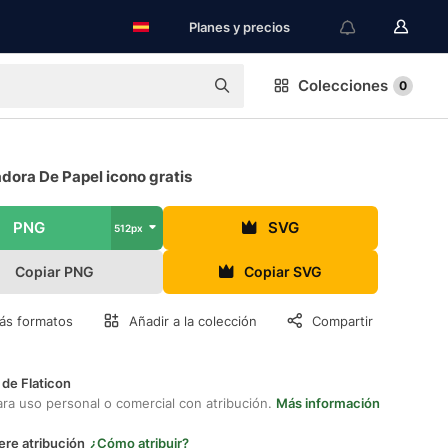
Planes y precios
Colecciones
0
dora De Papel icono gratis
PNG
SVG
512px
Copiar PNG
Copiar SVG
ás formatos
Añadir a la colección
Compartir
 de Flaticon
ara uso personal o comercial con atribución.
Más información
ere atribución
¿Cómo atribuir?