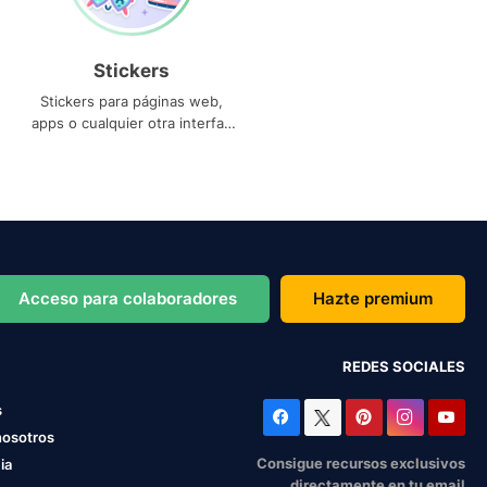
Stickers
Stickers para páginas web,
apps o cualquier otra interfaz
que necesites
Acceso para colaboradores
Hazte premium
REDES SOCIALES
s
nosotros
Consigue recursos exclusivos
ia
directamente en tu email