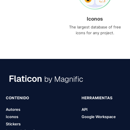
Iconos
The largest database of free
icons for any project.
CONTENIDO
HERRAMIENTAS
Autores
API
Iconos
Google Workspace
Stickers