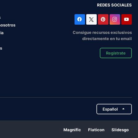
REDES SOCIALES
s
nosotros
Consigue recursos exclusivos
ia
directamente en tu email
os
Regístrate
Español
Magnific
Flaticon
Slidesgo