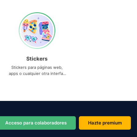
Stickers
Stickers para páginas web,
apps o cualquier otra interfaz
que necesites
Acceso para colaboradores
Hazte premium