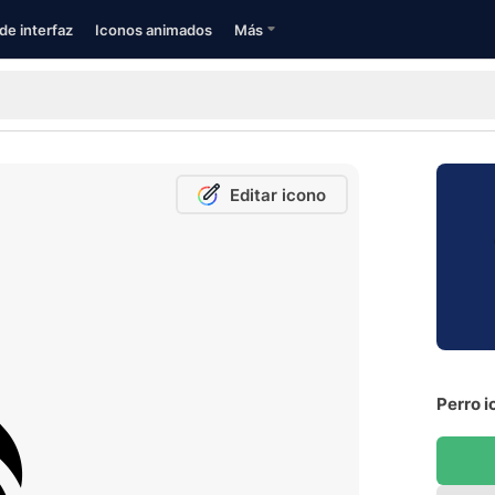
de interfaz
Iconos animados
Más
Editar icono
Perro i