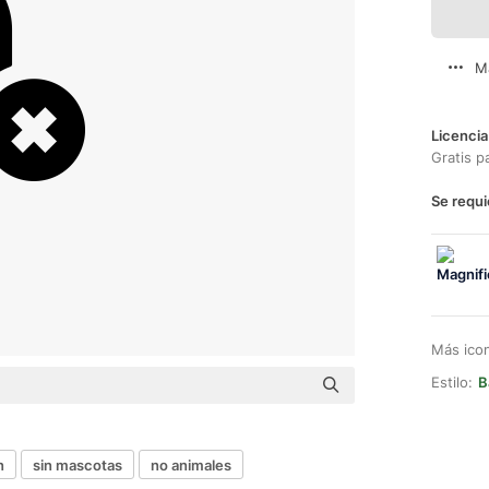
M
Licencia
Gratis p
Se requi
Más ico
Estilo:
B
n
sin mascotas
no animales