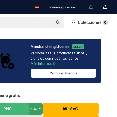
Planes y precios
Colecciones
0
Merchandising License
NUEVO
Personaliza tus productos físicos y
digitales con nuestros iconos
Más información
Comprar licencia
cono gratis
PNG
SVG
512px