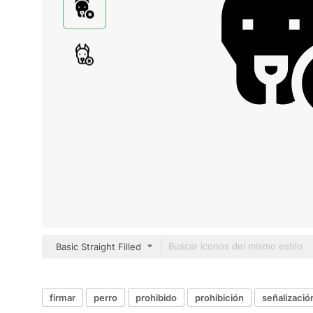
Basic Straight Filled
firmar
perro
prohibido
prohibición
señalizació