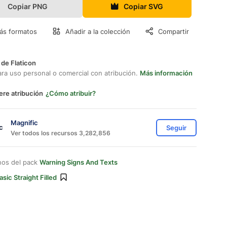
Copiar PNG
Copiar SVG
ás formatos
Añadir a la colección
Compartir
 de Flaticon
ara uso personal o comercial con atribución.
Más información
ere atribución
¿Cómo atribuir?
Magnific
Seguir
Ver todos los recursos 3,282,856
nos del pack
Warning Signs And Texts
asic Straight Filled