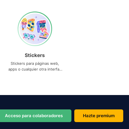
Stickers
Stickers para páginas web,
apps o cualquier otra interfaz
que necesites
Acceso para colaboradores
Hazte premium