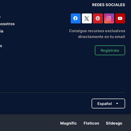
REDES SOCIALES
s
nosotros
Consigue recursos exclusivos
ia
directamente en tu email
os
Regístrate
Español
Magnific
Flaticon
Slidesgo