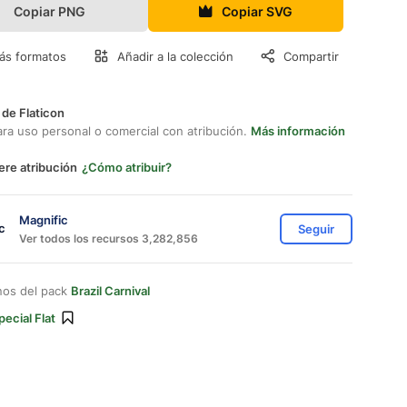
Copiar PNG
Copiar SVG
ás formatos
Añadir a la colección
Compartir
 de Flaticon
ara uso personal o comercial con atribución.
Más información
ere atribución
¿Cómo atribuir?
Magnific
Seguir
Ver todos los recursos 3,282,856
nos del pack
Brazil Carnival
pecial Flat