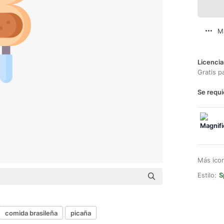
M
Licencia
Gratis p
Se requi
Más ico
Estilo:
S
comida brasileña
picaña