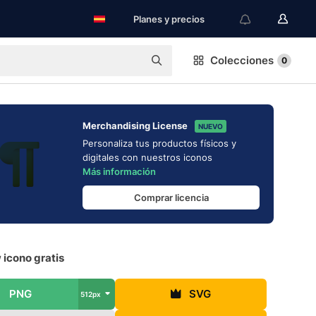
Planes y precios
Colecciones
0
Merchandising License
NUEVO
Personaliza tus productos físicos y
digitales con nuestros iconos
Más información
Comprar licencia
 icono gratis
PNG
SVG
512px