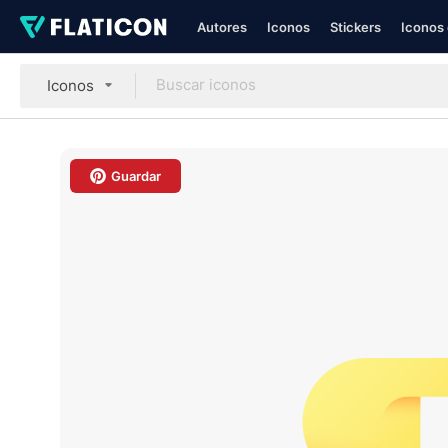
Autores
Iconos
Stickers
Iconos 
Iconos
Guardar