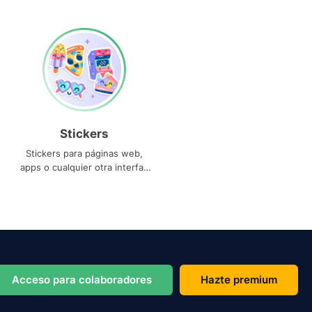
Stickers
Stickers para páginas web,
apps o cualquier otra interfaz
que necesites
Acceso para colaboradores
Hazte premium