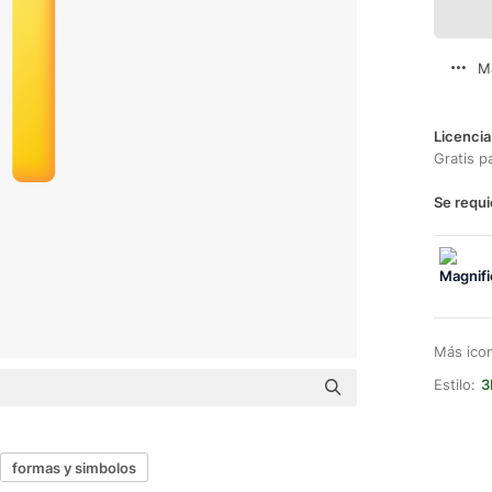
M
Licencia
Gratis p
Se requi
Más ico
Estilo:
3
formas y simbolos