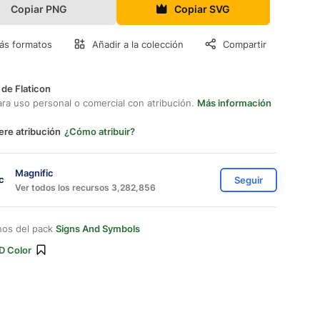
Copiar PNG
Copiar SVG
ás formatos
Añadir a la colección
Compartir
 de Flaticon
ara uso personal o comercial con atribución.
Más información
ere atribución
¿Cómo atribuir?
Magnific
Seguir
Ver todos los recursos 3,282,856
nos del pack
Signs And Symbols
D Color