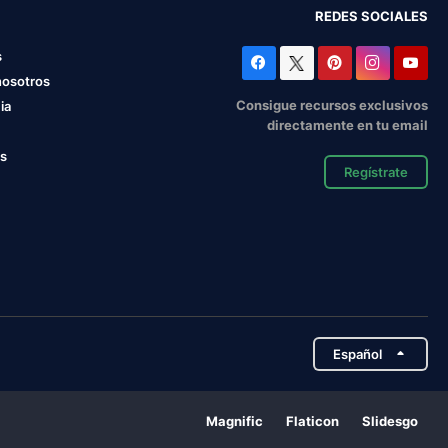
REDES SOCIALES
s
nosotros
Consigue recursos exclusivos
ia
directamente en tu email
os
Regístrate
Español
Magnific
Flaticon
Slidesgo