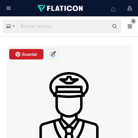
0
Guardar