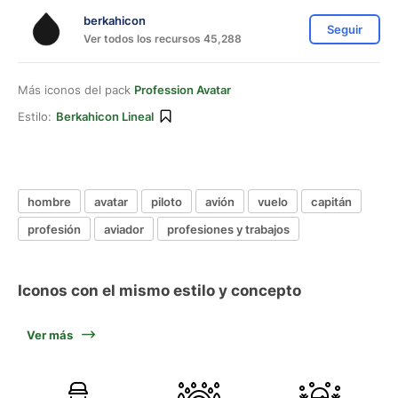
berkahicon
Seguir
Ver todos los recursos 45,288
Más iconos del pack
Profession Avatar
Estilo:
Berkahicon Lineal
hombre
avatar
piloto
avión
vuelo
capitán
profesión
aviador
profesiones y trabajos
Iconos con el mismo estilo y concepto
Ver más