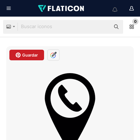
0
Guardar