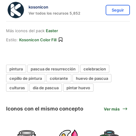
kosonicon
Seguir
Ver todos los recursos 5,852
Más iconos del pack
Easter
Estilo:
Kosonicon Color Fill
pintura
pascua de resurrección
celebracion
cepillo de pintura
colorante
huevo de pascua
culturas
día de pascua
pintar huevo
Iconos con el mismo concepto
Ver más