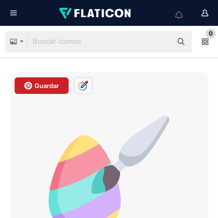
0
Guardar