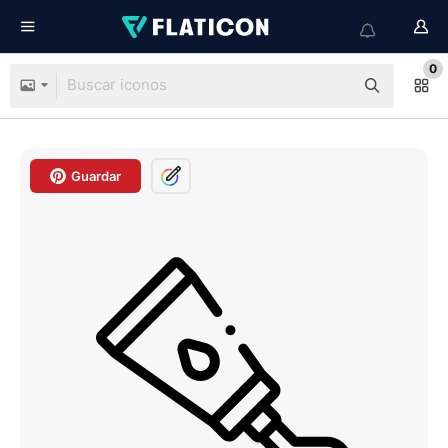
0
Guardar