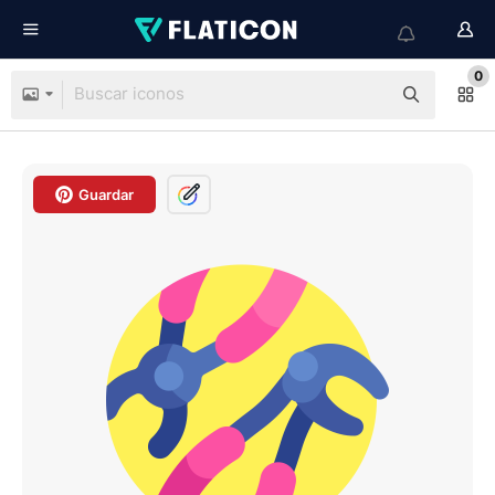
0
Guardar