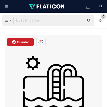
0
Guardar