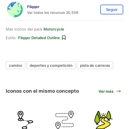
Fliqqer
Seguir
Ver todos los recursos 20,558
Más iconos del pack
Motorcycle
Estilo:
Fliqqer Detailed Outline
camino
deportes y competición
pista de carreras
Iconos con el mismo concepto
Ver más