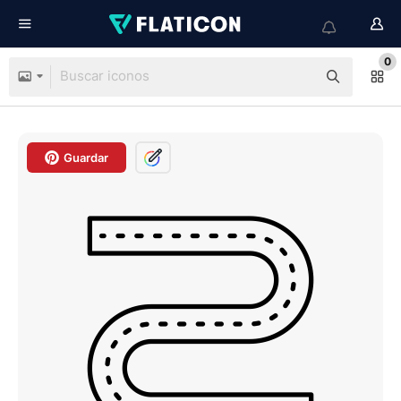
0
Guardar