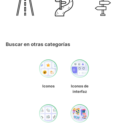
Buscar en otras categorías
Iconos
Iconos de
interfaz