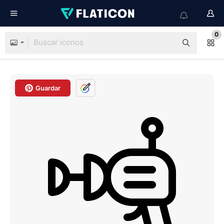
0
Guardar