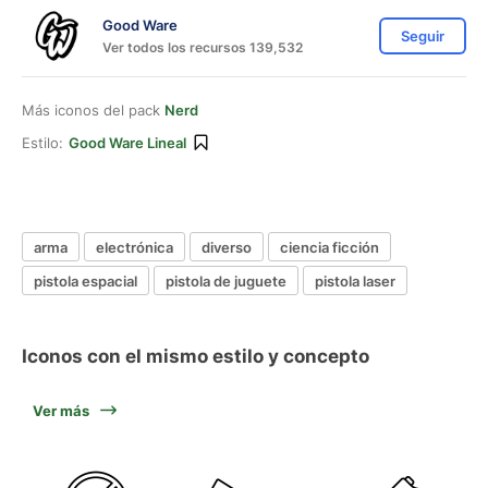
Good Ware
Seguir
Ver todos los recursos 139,532
Más iconos del pack
Nerd
Estilo:
Good Ware Lineal
arma
electrónica
diverso
ciencia ficción
pistola espacial
pistola de juguete
pistola laser
Iconos con el mismo estilo y concepto
Ver más