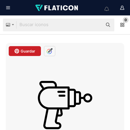
0
Guardar