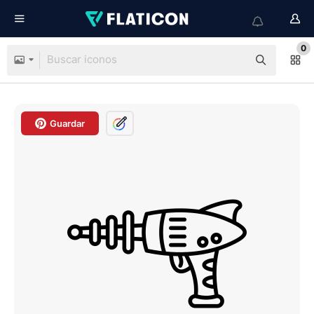
0
Guardar