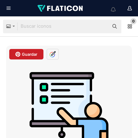
0
Guardar