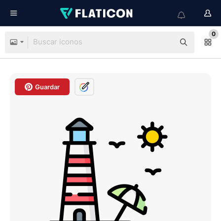
0
Guardar