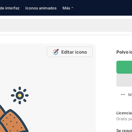
de interfaz
Iconos animados
Más
Editar icono
Polvo i
M
Licencia
Gratis p
Se requi