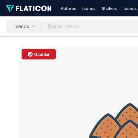
Autores
Iconos
Stickers
Iconos 
Iconos
Guardar