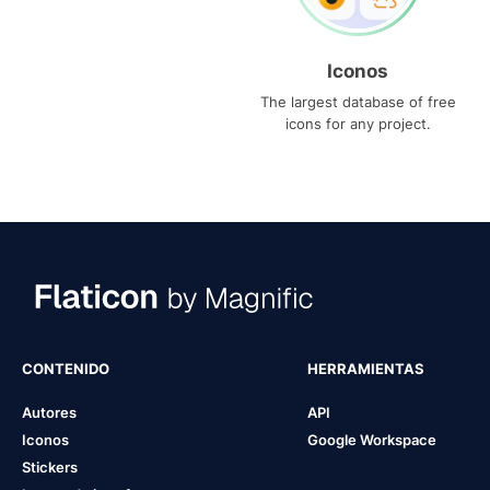
Iconos
The largest database of free
icons for any project.
CONTENIDO
HERRAMIENTAS
Autores
API
Iconos
Google Workspace
Stickers