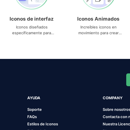
Iconos de interfaz
Iconos Animados
Iconos diseñados
Increíbles iconos en
específicamente para
movimiento para crear
interfaces
proyectos dinámicos
AYUDA
COMPANY
Soporte
Sobre nosotro
FAQs
Contacta con 
Estilos de Iconos
Nuestra Licenc