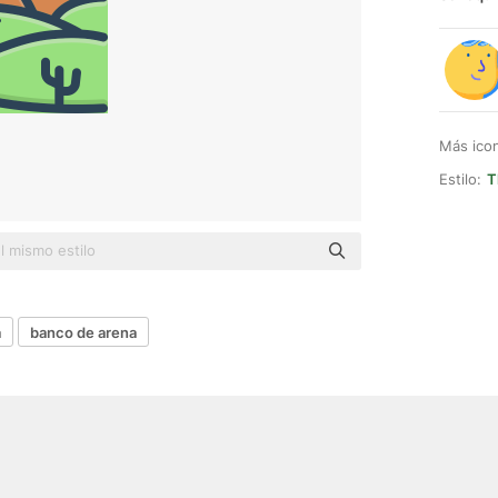
Más ico
Estilo:
T
a
banco de arena