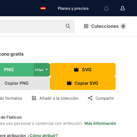
Planes y precios
Colecciones
0
cono gratis
PNG
SVG
512px
Copiar PNG
Copiar SVG
ás formatos
Añadir a la colección
Compartir
 de Flaticon
ara uso personal o comercial con atribución.
Más información
ere atribución
¿Cómo atribuir?