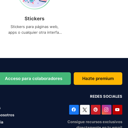
Stickers
Stickers para páginas web,
apps o cualquier otra interfaz
que necesites
Acceso para colaboradores
Hazte premium
REDES SOCIALES
s
nosotros
Consigue recursos exclusivos
ia
directamente en tu email