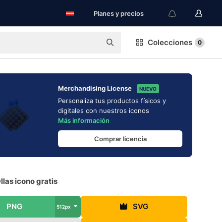
Planes y precios
Colecciones
0
Merchandising License
NUEVO
Personaliza tus productos físicos y
digitales con nuestros iconos
Más información
Comprar licencia
llas icono gratis
PNG
SVG
512px