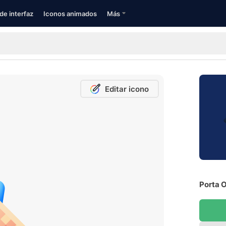
de interfaz
Iconos animados
Más
Editar icono
Porta O