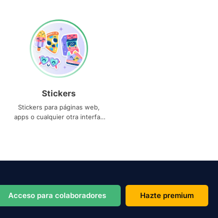
Stickers
Stickers para páginas web,
apps o cualquier otra interfaz
que necesites
Acceso para colaboradores
Hazte premium