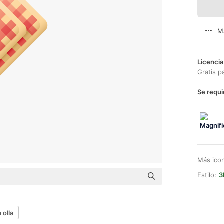
M
Licencia
Gratis p
Se requi
Más ico
Estilo:
3
a olla