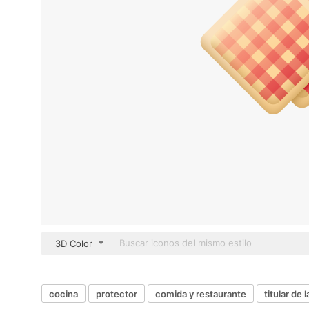
3D Color
cocina
protector
comida y restaurante
titular de l