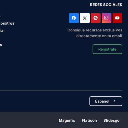
REDES SOCIALES
s
nosotros
Consigue recursos exclusivos
ia
directamente en tu email
os
Regístrate
Español
Magnific
Flaticon
Slidesgo