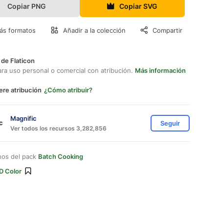
Copiar PNG
Copiar SVG
ás formatos
Añadir a la colección
Compartir
 de Flaticon
ara uso personal o comercial con atribución.
Más información
ere atribución
¿Cómo atribuir?
Magnific
Seguir
Ver todos los recursos 3,282,856
nos del pack
Batch Cooking
D Color