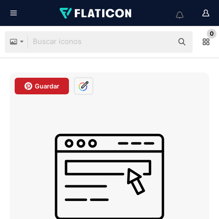
0
Guardar