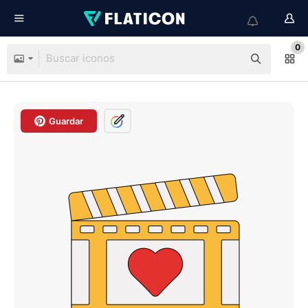
0
Guardar