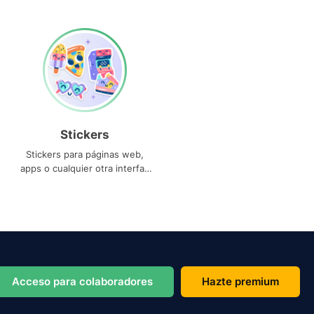
Stickers
Stickers para páginas web,
apps o cualquier otra interfaz
que necesites
Acceso para colaboradores
Hazte premium