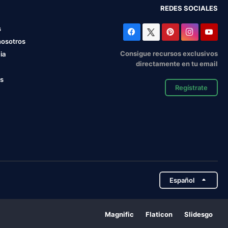
REDES SOCIALES
s
nosotros
Consigue recursos exclusivos
ia
directamente en tu email
os
Regístrate
Español
Magnific
Flaticon
Slidesgo