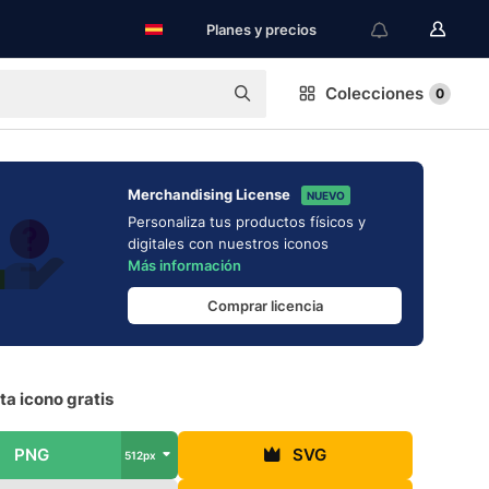
Planes y precios
Colecciones
0
Merchandising License
NUEVO
Personaliza tus productos físicos y
digitales con nuestros iconos
Más información
Comprar licencia
a icono gratis
PNG
SVG
512px