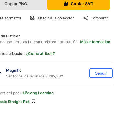
Copiar PNG
Copiar SVG
ás formatos
Añadir a la colección
Compartir
 de Flaticon
ara uso personal o comercial con atribución.
Más información
ere atribución
¿Cómo atribuir?
Magnific
Seguir
Ver todos los recursos 3,282,832
nos del pack
Lifelong Learning
asic Straight Flat