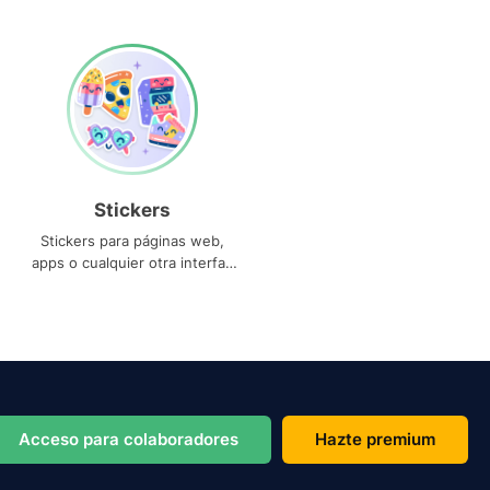
Stickers
Stickers para páginas web,
apps o cualquier otra interfaz
que necesites
Acceso para colaboradores
Hazte premium