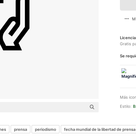
M
Licencia
Gratis p
Se requi
Más ico
Estilo:
B
nes
prensa
periodismo
fecha mundial de la libertad de prensa