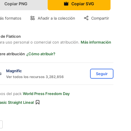
Copiar PNG
Copiar SVG
ás formatos
Añadir a la colección
Compartir
 de Flaticon
ara uso personal o comercial con atribución.
Más información
ere atribución
¿Cómo atribuir?
Magnific
Seguir
Ver todos los recursos 3,282,856
nos del pack
World Press Freedom Day
asic Straight Lineal