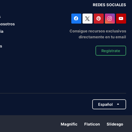
REDES SOCIALES
s
nosotros
Consigue recursos exclusivos
ia
directamente en tu email
os
Regístrate
Español
Magnific
Flaticon
Slidesgo