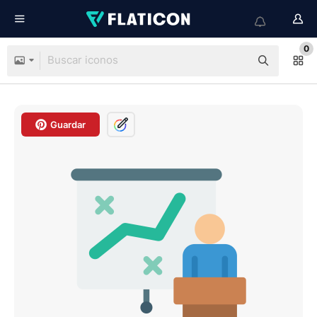
0
Guardar