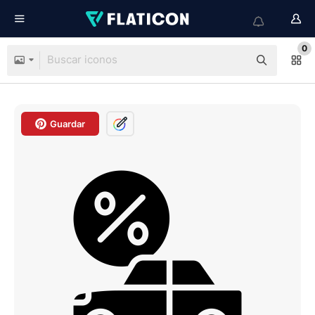
0
Guardar