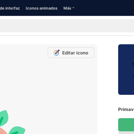
de interfaz
Iconos animados
Más
Editar icono
Primave