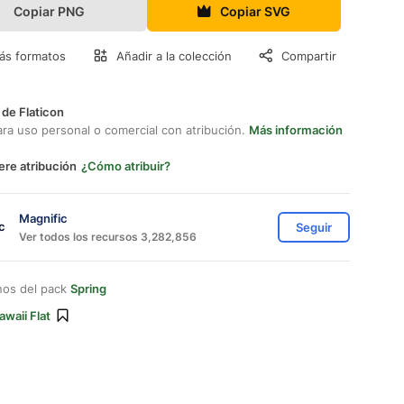
Copiar PNG
Copiar SVG
ás formatos
Añadir a la colección
Compartir
 de Flaticon
ara uso personal o comercial con atribución.
Más información
ere atribución
¿Cómo atribuir?
Magnific
Seguir
Ver todos los recursos 3,282,856
nos del pack
Spring
awaii Flat