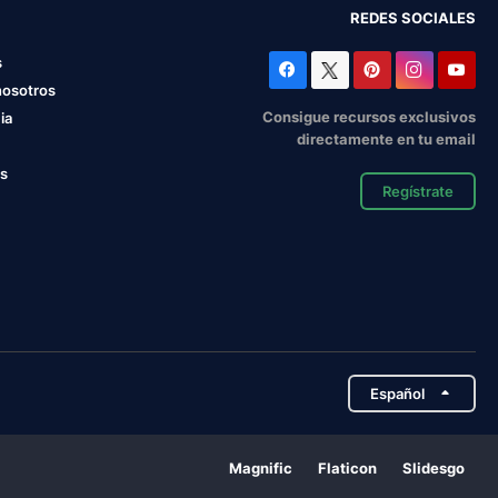
REDES SOCIALES
s
nosotros
Consigue recursos exclusivos
ia
directamente en tu email
os
Regístrate
Español
Magnific
Flaticon
Slidesgo