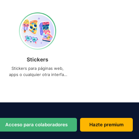
Stickers
Stickers para páginas web,
apps o cualquier otra interfaz
que necesites
Acceso para colaboradores
Hazte premium