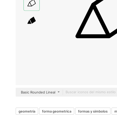
Basic Rounded Lineal
geometría
forma geometrica
formas y simbolos
m