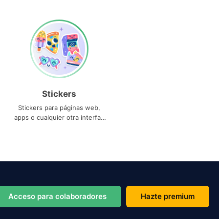
Stickers
Stickers para páginas web,
apps o cualquier otra interfaz
que necesites
Acceso para colaboradores
Hazte premium