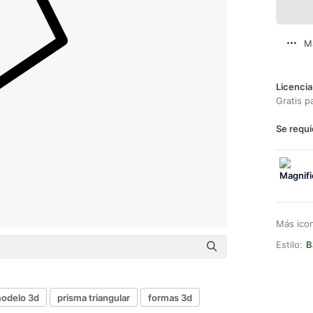
M
Licencia
Gratis p
Se requi
Más ico
Estilo:
B
odelo 3d
prisma triangular
formas 3d