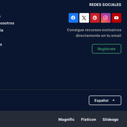
REDES SOCIALES
s
nosotros
Consigue recursos exclusivos
ia
directamente en tu email
os
Regístrate
Español
Magnific
Flaticon
Slidesgo