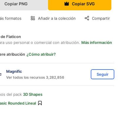
Copiar PNG
Copiar SVG
ás formatos
Añadir a la colección
Compartir
 de Flaticon
ara uso personal o comercial con atribución.
Más información
ere atribución
¿Cómo atribuir?
Magnific
Seguir
Ver todos los recursos 3,282,856
nos del pack
3D Shapes
asic Rounded Lineal