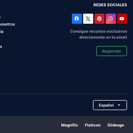
REDES SOCIALES
s
nosotros
Consigue recursos exclusivos
ia
directamente en tu email
os
Regístrate
Español
Magnific
Flaticon
Slidesgo