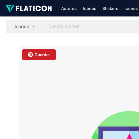
Autores
Iconos
Stickers
Iconos 
Iconos
Guardar