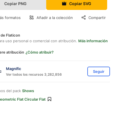
Copiar PNG
Copiar SVG
ás formatos
Añadir a la colección
Compartir
 de Flaticon
ara uso personal o comercial con atribución.
Más información
ere atribución
¿Cómo atribuir?
Magnific
Seguir
Ver todos los recursos 3,282,856
nos del pack
Shows
eometric Flat Circular Flat