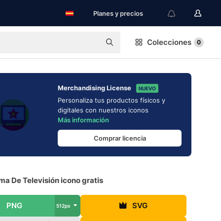
Planes y precios
Colecciones
0
Merchandising License
NUEVO
Personaliza tus productos físicos y
digitales con nuestros iconos
Más información
Comprar licencia
a De Televisión icono gratis
PNG
SVG
512px