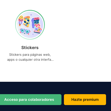
Stickers
Stickers para páginas web,
apps o cualquier otra interfaz
que necesites
Acceso para colaboradores
Hazte premium