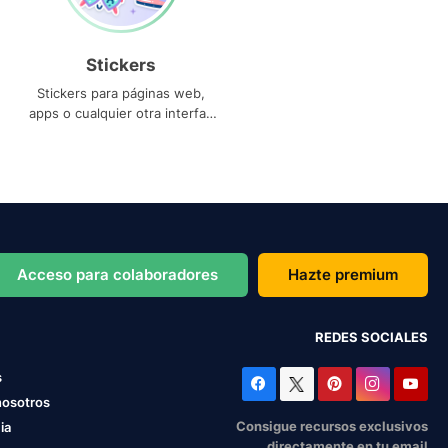
Stickers
Stickers para páginas web,
apps o cualquier otra interfaz
que necesites
Acceso para colaboradores
Hazte premium
REDES SOCIALES
s
nosotros
Consigue recursos exclusivos
ia
directamente en tu email