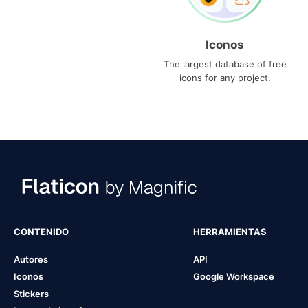
Iconos
The largest database of free
icons for any project.
CONTENIDO
HERRAMIENTAS
Autores
API
Iconos
Google Workspace
Stickers