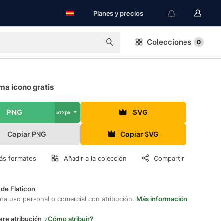
Planes y precios
Colecciones
0
ma icono gratis
PNG
SVG
512px
Copiar PNG
Copiar SVG
ás formatos
Añadir a la colección
Compartir
 de Flaticon
ara uso personal o comercial con atribución.
Más información
ere atribución
¿Cómo atribuir?