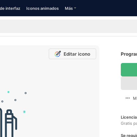
de interfaz
Iconos animados
Más
Editar icono
Progra
M
Licencia
Gratis p
Se requi