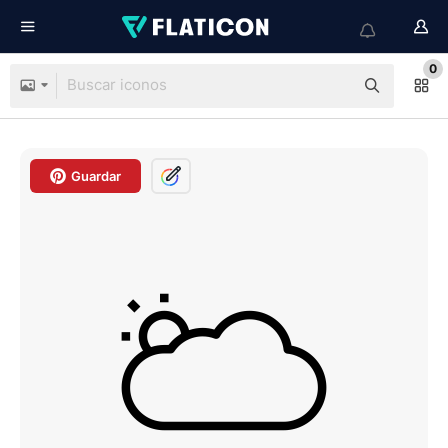
0
Guardar