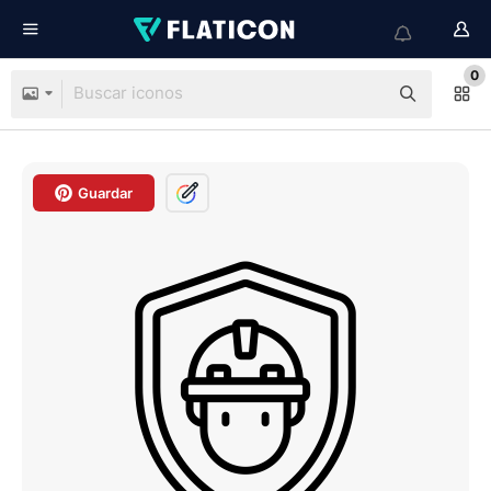
0
Guardar