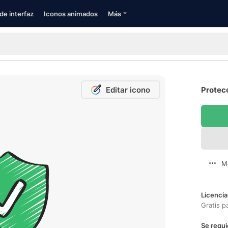
de interfaz
Iconos animados
Más
Editar icono
Protecc
M
Licencia
Gratis p
Se requi