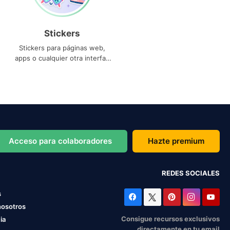
Stickers
Stickers para páginas web,
apps o cualquier otra interfaz
que necesites
Acceso para colaboradores
Hazte premium
REDES SOCIALES
s
nosotros
Consigue recursos exclusivos
ia
directamente en tu email