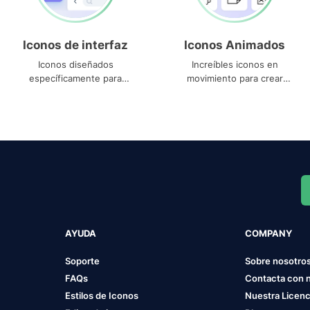
Iconos de interfaz
Iconos Animados
Iconos diseñados
Increíbles iconos en
específicamente para
movimiento para crear
interfaces
proyectos dinámicos
AYUDA
COMPANY
Soporte
Sobre nosotro
FAQs
Contacta con 
Estilos de Iconos
Nuestra Licenc