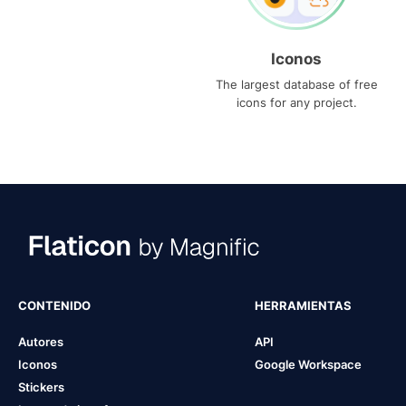
Iconos
The largest database of free
icons for any project.
CONTENIDO
HERRAMIENTAS
Autores
API
Iconos
Google Workspace
Stickers