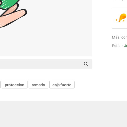
Más ico
Estilo:
J
proteccion
armario
caja fuerte