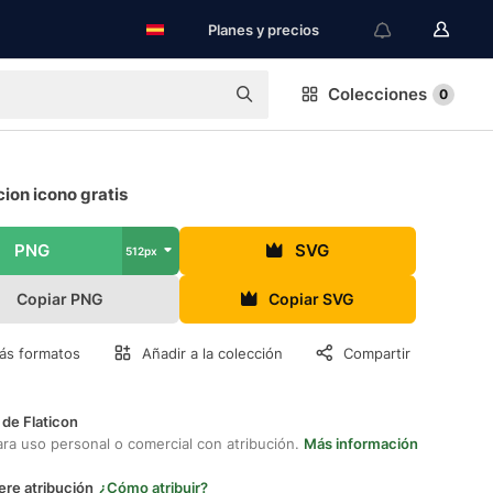
Planes y precios
Colecciones
0
ion icono gratis
PNG
SVG
512px
Copiar PNG
Copiar SVG
ás formatos
Añadir a la colección
Compartir
 de Flaticon
ara uso personal o comercial con atribución.
Más información
ere atribución
¿Cómo atribuir?