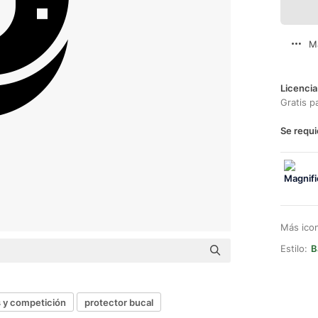
M
Licencia
Gratis p
Se requi
Más ico
Estilo:
B
 y competición
protector bucal