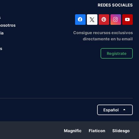
REDES SOCIALES
s
nosotros
Consigue recursos exclusivos
ia
directamente en tu email
os
Regístrate
Español
Magnific
Flaticon
Slidesgo