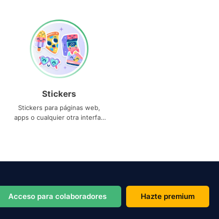
Stickers
Stickers para páginas web,
apps o cualquier otra interfaz
que necesites
Acceso para colaboradores
Hazte premium