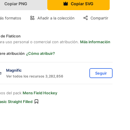
Copiar PNG
Copiar SVG
ás formatos
Añadir a la colección
Compartir
 de Flaticon
ara uso personal o comercial con atribución.
Más información
ere atribución
¿Cómo atribuir?
Magnific
Seguir
Ver todos los recursos 3,282,856
nos del pack
Mens Field Hockey
asic Straight Filled