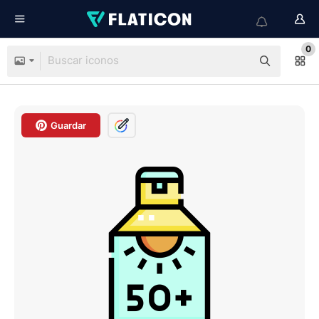
0
Guardar